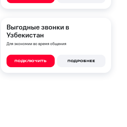
фитнес
Приложения от МТС
Приложения
Выгодные звонки в
Финансы
Узбекистан
Для экономии во время общения
ПОДКЛЮЧИТЬ
ПОДРОБНЕЕ
угого оператора
Оплата
Интернет-магазин
скидки
Все товары