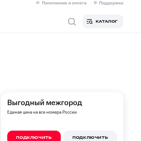
Пополнение и оплата
Поддержка
Скидка 30% на связь
Личные кабинеты
КАТАЛОГ
Мобильная связь
IM-карта для иностранцев
M
Для дома
держка
Выгодный межгород
Сервисы и подписки
Единая цена на все номера России
ПОДКЛЮЧИТЬ
ПОДКЛЮЧИТЬ