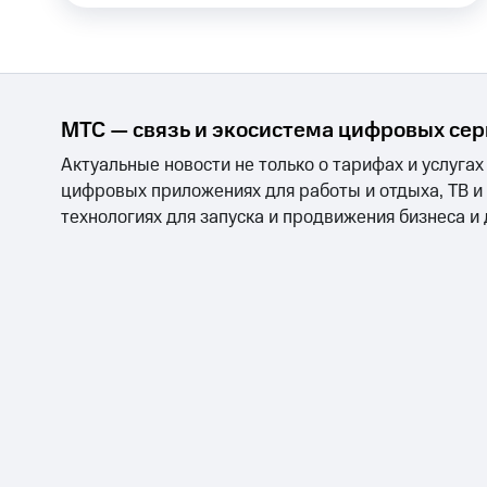
МТС Накопления
Откладывайте деньги и получайте до
Акции
Условия пополнения
Скидка 30% на связь
МТС — связь и экосистема цифровых се
Актуальные новости не только о тарифах и услугах
Тарифы RED, РИИЛ и МТС Супер дешев
цифровых приложениях для работы и отдыха, ТВ и
технологиях для запуска и продвижения бизнеса и
Обзоры товаров
Скидки до 40%
на смартфоны
при покупке со связью МТС