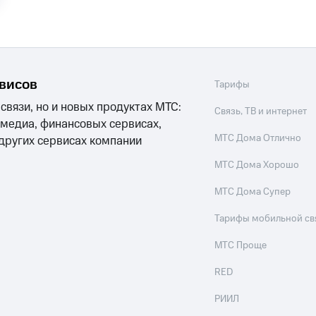
ход 15%
рвисов
Тарифы
 связи, но и новых продуктах МТС:
Связь, ТВ и интернет
ле при оплате с карты МТС Деньги
 медиа, финансовых сервисах,
МТС Дома Отлично
 других сервисах компании
МТС Дома Хорошо
МТС Дома Супер
Тарифы мобильной св
МТС Проще
RED
РИИЛ