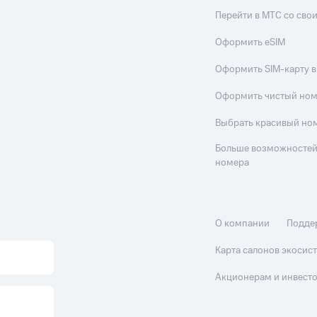
Перейти в МТС со св
Оформить eSIM
Оформить SIM-карту в
Оформить чистый но
Выбрать красивый но
Больше возможностей
номера
О компании
Подде
Карта салонов экоси
Акционерам и инвест