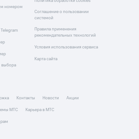
Политика обработки cookies
оим номером
Соглашение о пользовании
системой
Правила применения
 Telegram
рекомендательных технологий
мер
Условия использования сервиса
мер
Карта сайта
 выбора
ржка
Контакты
Новости
Акции
стемы МТС
Карьера в МТС
орам