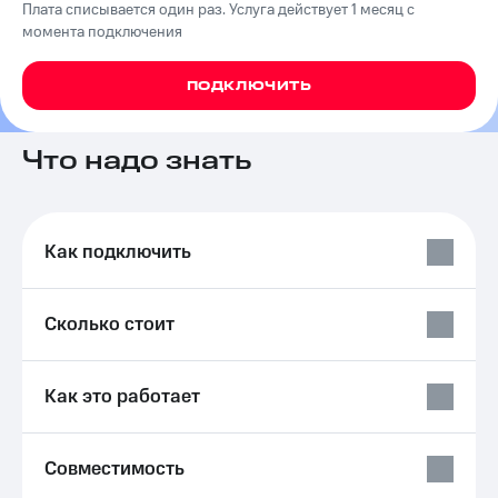
Плата списывается один раз. Услуга действует 1 месяц с
на связь
момента подключения
Роуминг
Тарифы
RED,
ПОДКЛЮЧИТЬ
Семейная
РИИЛ
группа
и МТС
Супер
Что надо знать
Заказать
дешевле
SIM-
при
карту
оплате
с карты
Оформить
Как подключить
МТС
eSIM
Деньги
SIM-
Выберите
Сколько стоит
карта
и подключите
для
ТВ
иностранцев
с выгодным
Как это работает
тарифом
Оформить
чистый
Тарифы
номер
Совместимость
Интернет,