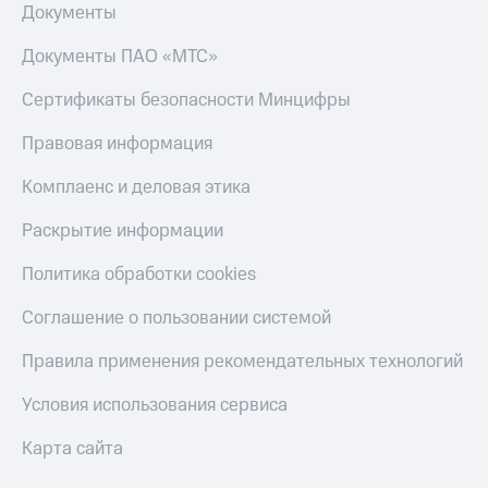
МТС
товаров
Документы
Накопления
Скидки
Документы ПАО «МТС»
Откладывайте
до 40%
деньги
на смартфоны
Сертификаты безопасности Минцифры
и получайте
доход 15%
при
Правовая информация
Платежи
покупке
и
со связью
Комплаенс и деловая этика
переводы
МТС
Раскрытие информации
Пополнить
номер
Политика обработки cookies
МТС
Соглашение о пользовании системой
Настройки
автоплатежа
Правила применения рекомендательных технологий
Пополнить
номер
Условия использования сервиса
другого
оператора
Карта сайта
Оплата