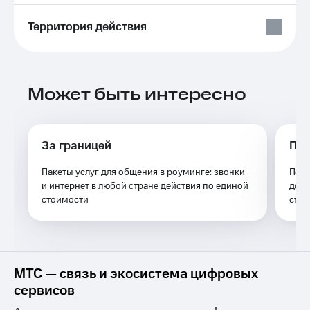
Выбрать
ТВ и телефон
красивый
для дома
Территория действия
номер
Услуги
Заменить
SIM-
Личный
карту
кабинет
Может быть интересно
интернета
Перейти
и
на
ТВ
eSIM
Скачать
За границей
Пак
приложение
Для дома
Мой
Пакеты услуг для общения в роуминге: звонки
Подк
Выберите
МТС
и интернет в любой стране действия по единой
до 1
и подключите
Акции
стоимости
ТВ
стра
с выгодным
тарифом
Видеонаблюдение
для дома
Тарифы
Интернет,
149 ₽/
МТС — связь и экосистема цифровых
ТВ и телефон
мес
сервисов
для дома