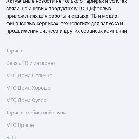
МТС
Актуальные новости не только о тарифах и услугах
Услуги
Premium
связи, но и новых продуктах МТС: цифровых
Акции
приложениях для работы и отдыха, ТВ и медиа,
Подписка
финансовых сервисах, технологиях для запуска и
на гигабайты
Домашний
интернета,
продвижения бизнеса и других сервисах компании
интернет
фильмы,
музыка
Домашнее
и многое
Тарифы
ТВ
другое
Семейная
Перейти
Связь, ТВ и интернет
группа
в МТС
со своим
МТС Дома Отлично
Скидка
номером
на тарифы,
МТС Дома Хорошо
общие
Поддержка
подписки
и услуги,
МТС Дома Супер
висы и подписки
доступ
МТС
к геолокации
Тарифы мобильной связи
Premium
Сертификаты
безопасности
МТС Проще
Подписка
на гигабайты
Всё
RED