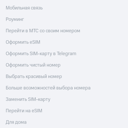
Мой
МТС
Мобильная связь
Детям
и родителям
Все
Роуминг
приложения
Здоровье
и фитнес
Перейти в МТС со своим номером
Инвестиции
Приложения
Оформить eSIM
Получайте
от МТС
доход
Оформить SIM-карту в Telegram
онлайн
Акции
Страхование
Оформить чистый номер
Приложения
Покупка
КИОН
Выбрать красивый номер
полисов
онлайн
КИОН
Больше возможностей выбора номера
Скидка 30%
Музыка
на связь
Заменить SIM-карту
КИОН
С картой
Строки
МТС
Перейти на eSIM
Деньги
Live
МТС
Для дома
Накопления