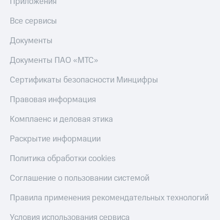
Гудок
Приложения
Откладывайте
Мой
Все сервисы
деньги
МТС
и получайте
Документы
доход 15%
Все
Акции
приложения
Документы ПАО «МТС»
Условия
Финансы
пополнения
Инвестиции
Сертификаты безопасности Минцифры
Скидка
Получайте
Правовая информация
30%
доход
на связь
онлайн
Комплаенс и деловая этика
Страхование
Тарифы
Раскрытие информации
Покупка
RED,
полисов
РИИЛ
Политика обработки cookies
онлайн
и МТС Супер
Скидка 30%
дешевле
Соглашение о пользовании системой
на связь
при оплате
с карты
С картой
МТС Деньги
Правила применения рекомендательных технологий
МТС
Деньги
Обзоры
Условия использования сервиса