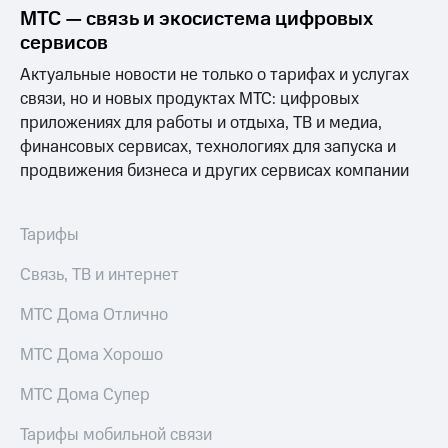
Выбрать
ТВ и телефон
МТС — связь и экосистема цифровых
красивый
для дома
сервисов
номер
Услуги
Актуальные новости не только о тарифах и услугах
Заменить
связи, но и новых продуктах МТС: цифровых
SIM-
Личный
карту
кабинет
приложениях для работы и отдыха, ТВ и медиа,
интернета
финансовых сервисах, технологиях для запуска и
Перейти
и
продвижения бизнеса и других сервисах компании
на
ТВ
eSIM
Скачать
приложение
Для дома
Мой
Тарифы
Выберите
МТС
и подключите
Акции
Связь, ТВ и интернет
ТВ
с выгодным
МТС Дома Отлично
тарифом
Видеонаблюдение
для дома
МТС Дома Хорошо
Тарифы
Интернет,
149 ₽/
МТС Дома Супер
ТВ и телефон
мес
для дома
Тарифы мобильной связи