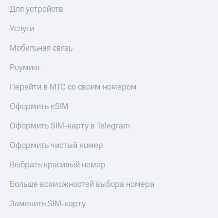
интернета,
под
Для устройств
фильмы,
рукой
музыка
в Мой МТС
Услуги
и многое
другое
Посмотрите,
Семейная
Мобильная связь
что
группа
полезного
Роуминг
есть
Скидка
в нашем
на тарифы,
Перейти в МТС со своим номером
приложении
общие
подписки
Оформить eSIM
КИОН
и услуги,
доступ
Оформить SIM-карту в Telegram
КИОН
к геолокации
Музыка
Кино,
Оформить чистый номер
музыка,
КИОН
книги
Выбрать красивый номер
Строки
и не
только
Live
Больше возможностей выбора номера
Безопасность
Гудок
Заменить SIM-карту
Финансы