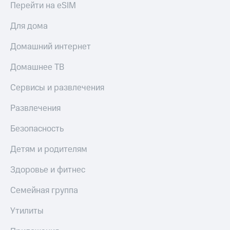
Мой
Перейти на eSIM
МТС
Детям
и родителям
Для дома
Все
приложения
Здоровье
Домашний интернет
и фитнес
Инвестиции
Домашнее ТВ
Приложения
Получайте
от МТС
Сервисы и развлечения
доход
онлайн
Акции
Развлечения
Страхование
Приложения
Безопасность
Покупка
КИОН
полисов
Детям и родителям
онлайн
КИОН
Скидка 30%
Музыка
на связь
Здоровье и фитнес
КИОН
С картой
Семейная группа
Строки
МТС
Деньги
Утилиты
Live
МТС
Накопления