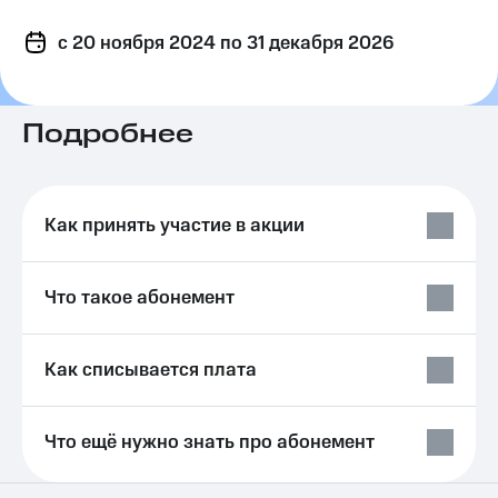
на связь
c 20 ноября 2024
по 31 декабря 2026
Роуминг
Тарифы
RED,
Семейная
РИИЛ
группа
и МТС
Подробнее
Супер
Заказать
дешевле
SIM-
при
карту
оплате
Как принять участие в акции
с карты
Оформить
МТС
eSIM
Деньги
Что такое абонемент
SIM-
Выберите
карта
и подключите
для
ТВ
Как списывается плата
иностранцев
с выгодным
тарифом
Оформить
чистый
Что ещё нужно знать про абонемент
Тарифы
номер
Интернет,