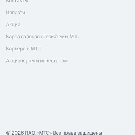
Контакты
интернета
и
Новости
ТВ
Акции
Переводы
с
Карта салонов экосистемы МТС
телефона
на карту
Карьера в МТС
МТС Pay
Акционерам и инвесторам
Оплата
по QR-
коду
за границей
тернет-магазин
Смартфоны
Наушники
и
колонки
© 2026 ПАО «МТС» Все права защищены