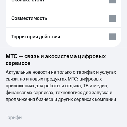
Сколько стоит
Мой
МТС
Детям
и родителям
Все
Совместимость
приложения
Здоровье
и фитнес
Инвестиции
Территория действия
Приложения
Получайте
от МТС
доход
онлайн
МТС — связь и экосистема цифровых
Акции
Страхование
сервисов
Приложения
Покупка
Актуальные новости не только о тарифах и услугах
КИОН
полисов
связи, но и новых продуктах МТС: цифровых
онлайн
КИОН
приложениях для работы и отдыха, ТВ и медиа,
Скидка 30%
Музыка
финансовых сервисах, технологиях для запуска и
на связь
продвижения бизнеса и других сервисах компании
КИОН
С картой
Строки
МТС
Деньги
Live
Тарифы
МТС
Накопления