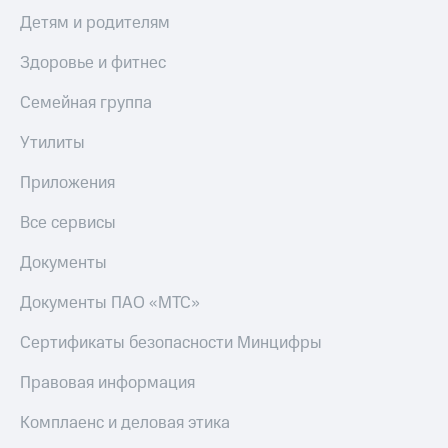
Умные
Детям и родителям
часы
и
Здоровье и фитнес
трекеры
Семейная группа
Умный
дом
Утилиты
Планшеты
Приложения
Акции
и
Все сервисы
скидки
Документы
Все
товары
Документы ПАО «МТС»
Сертификаты безопасности Минцифры
Правовая информация
Комплаенс и деловая этика