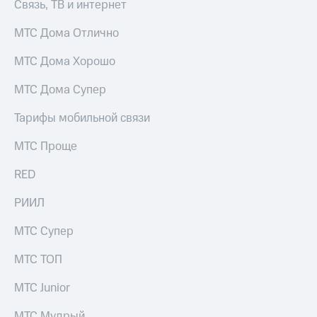
Гудок
Связь, ТВ и интернет
Откладывайте
Мой
МТС Дома Отлично
деньги
МТС
и получайте
МТС Дома Хорошо
доход 15%
Все
Акции
приложения
МТС Дома Супер
Условия
Финансы
пополнения
Инвестиции
Тарифы мобильной связи
Скидка
Получайте
30%
МТС Проще
доход
на связь
онлайн
RED
Страхование
Тарифы
РИИЛ
Покупка
RED,
полисов
РИИЛ
онлайн
и МТС Супер
МТС Супер
Скидка 30%
дешевле
на связь
при оплате
МТС ТОП
с карты
С картой
МТС Деньги
МТС Junior
МТС
Деньги
Обзоры
МТС Мудрый