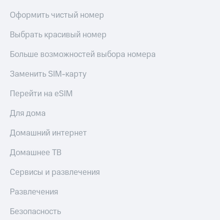
интернета
Оформить чистый номер
и
ТВ
Выбрать красивый номер
Переводы
Больше возможностей выбора номера
с
телефона
Заменить SIM-карту
на карту
МТС Pay
Перейти на eSIM
Оплата
Для дома
по QR-
коду
Домашний интернет
за границей
Домашнее ТВ
тернет-магазин
Смартфоны
Сервисы и развлечения
Наушники
Развлечения
и
колонки
Безопасность