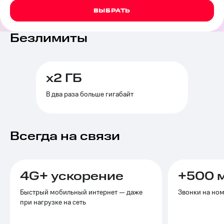
на связь
ВЫБРАТЬ
Роуминг
Тарифы
Безлимиты
RED,
Семейная
РИИЛ
группа
и МТС
Супер
Заказать
дешевле
х2 ГБ
SIM-
при
карту
оплате
В два раза больше гигабайт
с карты
Оформить
МТС
eSIM
Деньги
Всегда на связи
SIM-
Выберите
карта
и подключите
для
ТВ
иностранцев
с выгодным
4G+ ускорение
+500 м
тарифом
Оформить
Быстрый мобильный интернет — даже
Звонки на но
чистый
Тарифы
при нагрузке на сеть
номер
Интернет,