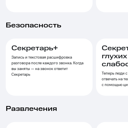
Выбрать
ТВ и телефон
красивый
для дома
номер
Услуги
Заменить
Безопасность
SIM-
Личный
карту
кабинет
интернета
Перейти
и
Секретарь+
Секре
на
ТВ
глухих
eSIM
Скачать
Запись и текстовая расшифровка
приложение
слабо
разговора после каждого звонка. Когда
Для дома
Мой
вы заняты — на звонок ответит
Выберите
МТС
Теперь люди с
Секретарь
и подключите
Акции
отвечать на т
ТВ
с помощью ци
с выгодным
тарифом
Видеонаблюдение
для дома
Тарифы
Развлечения
Интернет,
149 ₽/
ТВ и телефон
мес
для дома