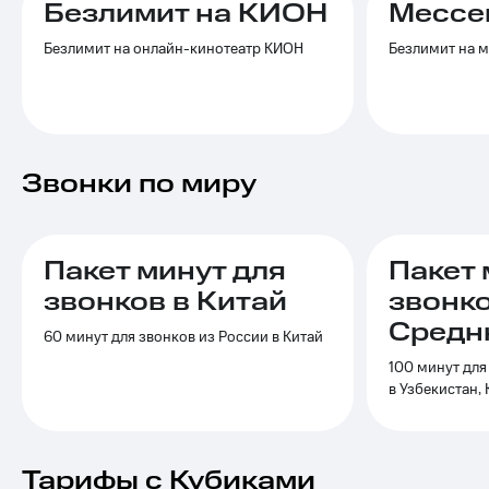
МТС
Безлимит на КИОН
Мессе
Услуги
Premium
Безлимит на онлайн-кинотеатр КИОН
Безлимит на 
Акции
Подписка
на гигабайты
Домашний
интернета,
интернет
фильмы,
музыка
Домашнее
и многое
Звонки по миру
ТВ
другое
Семейная
Перейти
группа
в МТС
со своим
Пакет минут для
Пакет 
Скидка
номером
на тарифы,
звонков в Китай
звонко
общие
Поддержка
Средн
подписки
60 минут для звонков из России в Китай
и услуги,
висы и подписки
100 минут для
доступ
МТС
в Узбекистан,
к геолокации
Premium
Сертификаты
безопасности
Подписка
на гигабайты
Тарифы с Кубиками
Всё