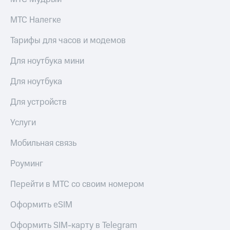
МТС
товаров
Накопления
МТС Налегке
Скидки
Откладывайте
до 40%
Тарифы для часов и модемов
деньги
на смартфоны
и получайте
Для ноутбука мини
доход 15%
при
Платежи
покупке
Для ноутбука
и
со связью
переводы
МТС
Для устройств
Пополнить
номер
Услуги
МТС
Мобильная связь
Настройки
автоплатежа
Роуминг
Пополнить
Перейти в МТС со своим номером
номер
другого
Оформить eSIM
оператора
Оформить SIM-карту в Telegram
Оплата