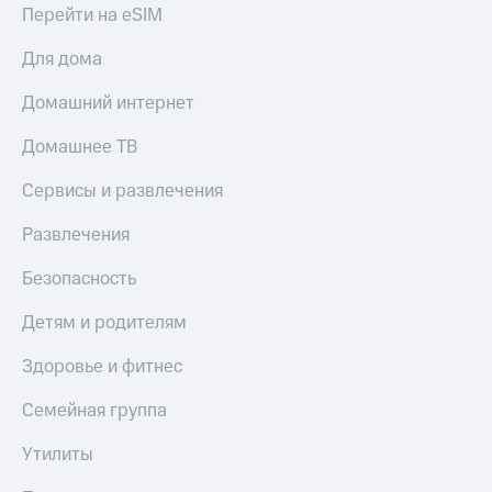
Мой
Перейти на eSIM
МТС
Детям
и родителям
Для дома
Все
приложения
Здоровье
Домашний интернет
и фитнес
Инвестиции
Домашнее ТВ
Приложения
Получайте
от МТС
Сервисы и развлечения
доход
онлайн
Акции
Развлечения
Страхование
Приложения
Покупка
Безопасность
КИОН
полисов
онлайн
Детям и родителям
КИОН
Скидка 30%
Музыка
на связь
Здоровье и фитнес
КИОН
С картой
Строки
Семейная группа
МТС
Деньги
Live
Утилиты
МТС
Накопления