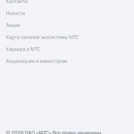
Контакты
интернета
и
Новости
ТВ
Акции
Переводы
с
Карта салонов экосистемы МТС
телефона
на карту
Карьера в МТС
МТС Pay
Акционерам и инвесторам
Оплата
по QR-
коду
за границей
тернет-магазин
Смартфоны
Наушники
и
колонки
© 2026 ПАО «МТС» Все права защищены