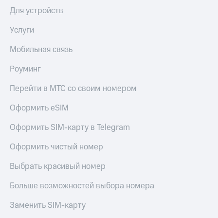
интернета,
под
Для устройств
фильмы,
рукой
музыка
в Мой МТС
и многое
Услуги
другое
Посмотрите,
Семейная
Мобильная связь
что
группа
полезного
Роуминг
есть
Скидка
в нашем
на тарифы,
Перейти в МТС со своим номером
приложении
общие
подписки
Оформить eSIM
КИОН
и услуги,
доступ
Оформить SIM-карту в Telegram
КИОН
к геолокации
Музыка
Кино,
Оформить чистый номер
музыка,
КИОН
книги
Строки
Выбрать красивый номер
и не
только
Live
Больше возможностей выбора номера
Безопасность
Гудок
Заменить SIM-карту
Финансы