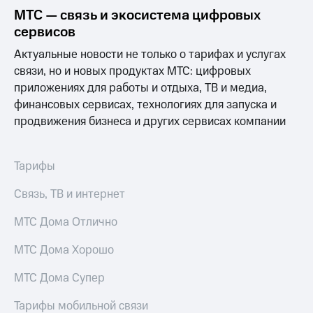
Выбрать
ТВ и телефон
МТС — связь и экосистема цифровых
красивый
для дома
номер
сервисов
Услуги
Актуальные новости не только о тарифах и услугах
Заменить
SIM-
Личный
связи, но и новых продуктах МТС: цифровых
карту
кабинет
приложениях для работы и отдыха, ТВ и медиа,
интернета
финансовых сервисах, технологиях для запуска и
Перейти
и
продвижения бизнеса и других сервисах компании
на
ТВ
eSIM
Скачать
приложение
Для дома
Мой
Тарифы
Выберите
МТС
и подключите
Акции
Связь, ТВ и интернет
ТВ
с выгодным
МТС Дома Отлично
тарифом
Видеонаблюдение
для дома
МТС Дома Хорошо
Тарифы
Интернет,
149 ₽/
МТС Дома Супер
ТВ и телефон
мес
для дома
Тарифы мобильной связи