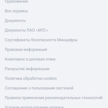
Гудок
Приложения
Откладывайте
Мой
Все сервисы
деньги
МТС
и получайте
Документы
доход 15%
Все
Акции
приложения
Документы ПАО «МТС»
Условия
Финансы
пополнения
Инвестиции
Сертификаты безопасности Минцифры
Скидка
Получайте
Правовая информация
30%
доход
на связь
онлайн
Комплаенс и деловая этика
Страхование
Тарифы
Раскрытие информации
Покупка
RED,
полисов
РИИЛ
онлайн
и МТС Супер
Политика обработки cookies
Скидка 30%
дешевле
на связь
при оплате
Соглашение о пользовании системой
с карты
С картой
МТС Деньги
Правила применения рекомендательных технологий
МТС
Деньги
Обзоры
Условия использования сервиса