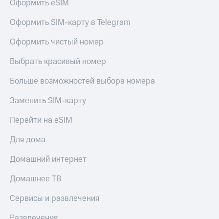
Оформить eSIM
Мой
МТС
Детям
Оформить SIM-карту в Telegram
и родителям
Все
приложения
Оформить чистый номер
Здоровье
и фитнес
Инвестиции
Выбрать красивый номер
Приложения
Получайте
от МТС
Больше возможностей выбора номера
доход
онлайн
Акции
Заменить SIM-карту
Страхование
Приложения
Перейти на eSIM
Покупка
КИОН
полисов
Для дома
онлайн
КИОН
Скидка 30%
Музыка
Домашний интернет
на связь
КИОН
Домашнее ТВ
С картой
Строки
МТС
Деньги
Сервисы и развлечения
Live
МТС
Накопления
Развлечения