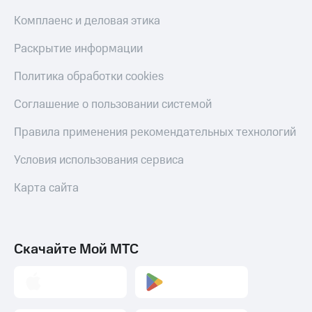
МТС
товаров
Накопления
Комплаенс и деловая этика
Скидки
Откладывайте
до 40%
Раскрытие информации
деньги
на смартфоны
и получайте
Политика обработки cookies
доход 15%
при
Платежи
Соглашение о пользовании системой
покупке
и
со связью
переводы
МТС
Правила применения рекомендательных технологий
Пополнить
Условия использования сервиса
номер
МТС
Карта сайта
Настройки
автоплатежа
Пополнить
Скачайте Мой МТС
номер
другого
оператора
Оплата