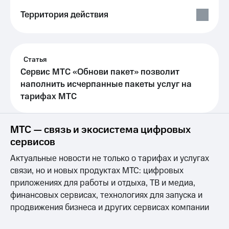
Выбрать
ТВ и телефон
красивый
для дома
Территория действия
номер
Услуги
Заменить
SIM-
Личный
Статья
карту
кабинет
интернета
Сервис МТС «Обнови пакет» позволит
Перейти
и
наполнить исчерпанные пакеты услуг на
на
ТВ
тарифах МТС
eSIM
Скачать
приложение
Для дома
Мой
МТС — связь и экосистема цифровых
Выберите
МТС
и подключите
Акции
сервисов
ТВ
с выгодным
Актуальные новости не только о тарифах и услугах
тарифом
Видеонаблюдение
связи, но и новых продуктах МТС: цифровых
для дома
приложениях для работы и отдыха, ТВ и медиа,
Тарифы
финансовых сервисах, технологиях для запуска и
Интернет,
149 ₽/
ТВ и телефон
продвижения бизнеса и других сервисах компании
мес
для дома