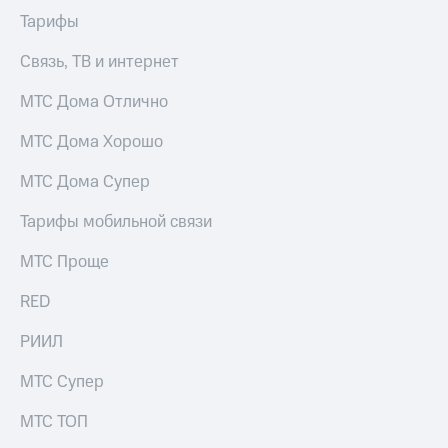
МТС
Услуги
Premium
Тарифы
Акции
Подписка
Связь, ТВ и интернет
на гигабайты
Домашний
интернета,
МТС Дома Отлично
интернет
фильмы,
музыка
МТС Дома Хорошо
Домашнее
и многое
ТВ
другое
МТС Дома Супер
Семейная
Перейти
группа
Тарифы мобильной связи
в МТС
со своим
Скидка
номером
МТС Проще
на тарифы,
общие
Поддержка
RED
подписки
и услуги,
висы и подписки
РИИЛ
доступ
МТС
к геолокации
Premium
Сертификаты
МТС Супер
безопасности
Подписка
МТС ТОП
на гигабайты
Всё