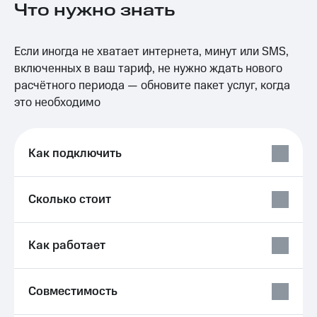
Что нужно знать
на связь
Роуминг
Тарифы
Если иногда не хватает интернета, минут или SMS,
RED,
Семейная
РИИЛ
включенных в ваш тариф, не нужно ждать нового
группа
и МТС
расчётного периода — обновите пакет услуг, когда
Супер
это необходимо
Заказать
дешевле
SIM-
при
карту
оплате
с карты
Как подключить
Оформить
МТС
eSIM
Деньги
Сколько стоит
SIM-
Выберите
карта
и подключите
для
ТВ
иностранцев
с выгодным
Как работает
тарифом
Оформить
чистый
Тарифы
Совместимость
номер
Интернет,