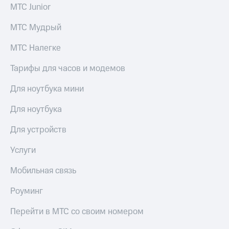
интернета,
под
МТС Junior
фильмы,
рукой
музыка
в Мой МТС
МТС Мудрый
и многое
другое
Посмотрите,
МТС Налегке
Семейная
что
группа
полезного
Тарифы для часов и модемов
есть
Скидка
в нашем
Для ноутбука мини
на тарифы,
приложении
общие
подписки
Для ноутбука
КИОН
и услуги,
доступ
Для устройств
КИОН
к геолокации
Музыка
Кино,
Услуги
музыка,
КИОН
книги
Мобильная связь
Строки
и не
только
Роуминг
Live
Безопасность
Перейти в МТС со своим номером
Гудок
Финансы