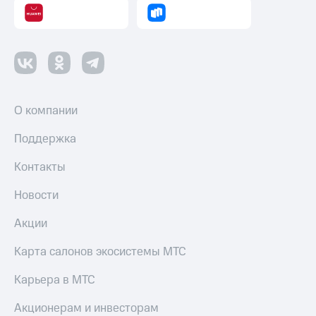
интернета
и
ТВ
Переводы
с
телефона
на карту
О компании
МТС Pay
Поддержка
Оплата
Контакты
по QR-
коду
Новости
за границей
Акции
тернет-магазин
Смартфоны
Карта салонов экосистемы МТС
Наушники
Карьера в МТС
и
колонки
Акционерам и инвесторам