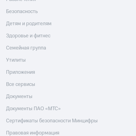
Гудок
Откладывайте
Безопасность
Мой
деньги
МТС
и получайте
Детям и родителям
доход 15%
Все
Акции
приложения
Здоровье и фитнес
Условия
Финансы
пополнения
Инвестиции
Семейная группа
Скидка
Получайте
Утилиты
30%
доход
на связь
онлайн
Приложения
Страхование
Тарифы
Все сервисы
Покупка
RED,
полисов
РИИЛ
Документы
онлайн
и МТС Супер
Скидка 30%
дешевле
Документы ПАО «МТС»
на связь
при оплате
с карты
Сертификаты безопасности Минцифры
С картой
МТС Деньги
МТС
Правовая информация
Деньги
Обзоры