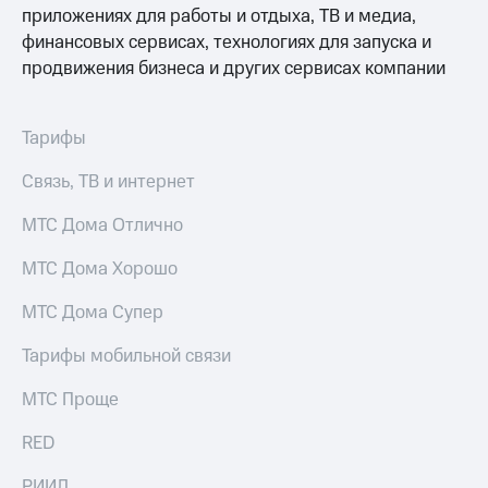
МТС
Услуги
приложениях для работы и отдыха, ТВ и медиа,
Premium
финансовых сервисах, технологиях для запуска и
Акции
Подписка
продвижения бизнеса и других сервисах компании
на гигабайты
Домашний
интернета,
интернет
фильмы,
Тарифы
музыка
Домашнее
и многое
ТВ
Связь, ТВ и интернет
другое
Семейная
Перейти
МТС Дома Отлично
группа
в МТС
со своим
МТС Дома Хорошо
Скидка
номером
на тарифы,
общие
МТС Дома Супер
Поддержка
подписки
и услуги,
Тарифы мобильной связи
висы и подписки
доступ
МТС
к геолокации
МТС Проще
Premium
Сертификаты
безопасности
RED
Подписка
на гигабайты
Всё
РИИЛ