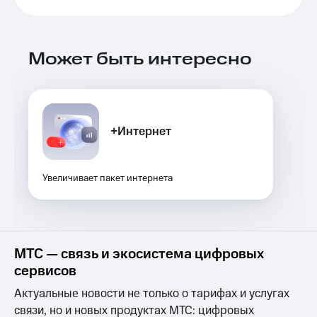
Выбрать
ТВ и телефон
красивый
для дома
номер
Услуги
Может быть интересно
Заменить
SIM-
Личный
карту
кабинет
интернета
Перейти
и
на
ТВ
+Интернет
eSIM
Скачать
приложение
Для дома
Мой
Выберите
Увеличивает пакет интернета
МТС
и подключите
Акции
ТВ
с выгодным
тарифом
Видеонаблюдение
для дома
МТС — связь и экосистема цифровых
Тарифы
сервисов
Интернет,
149 ₽/
ТВ и телефон
мес
Актуальные новости не только о тарифах и услугах
для дома
связи, но и новых продуктах МТС: цифровых