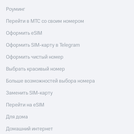
Мой
МТС
Детям
Роуминг
и родителям
Все
Перейти в МТС со своим номером
приложения
Здоровье
и фитнес
Оформить eSIM
Инвестиции
Приложения
Оформить SIM-карту в Telegram
Получайте
от МТС
доход
Оформить чистый номер
онлайн
Акции
Страхование
Выбрать красивый номер
Приложения
Покупка
КИОН
Больше возможностей выбора номера
полисов
онлайн
КИОН
Скидка 30%
Заменить SIM-карту
Музыка
на связь
Перейти на eSIM
КИОН
С картой
Строки
МТС
Для дома
Деньги
Live
МТС
Домашний интернет
Накопления