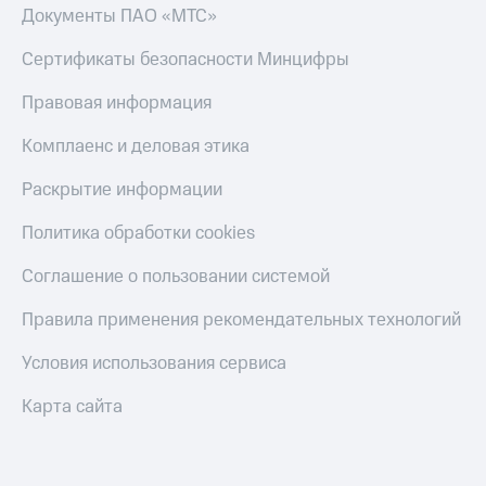
МТС
товаров
Документы ПАО «МТС»
Накопления
Скидки
Сертификаты безопасности Минцифры
Откладывайте
до 40%
деньги
на смартфоны
Правовая информация
и получайте
доход 15%
при
Комплаенс и деловая этика
Платежи
покупке
и
со связью
Раскрытие информации
переводы
МТС
Политика обработки cookies
Пополнить
номер
Соглашение о пользовании системой
МТС
Правила применения рекомендательных технологий
Настройки
автоплатежа
Условия использования сервиса
Пополнить
номер
Карта сайта
другого
оператора
Оплата