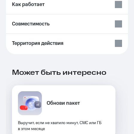
Выбрать
ТВ и телефон
Как работает
красивый
для дома
номер
Услуги
Совместимость
Заменить
SIM-
Личный
карту
кабинет
интернета
Территория действия
Перейти
и
на
ТВ
eSIM
Скачать
приложение
Для дома
Мой
Может быть интересно
Выберите
МТС
и подключите
Акции
ТВ
с выгодным
тарифом
Видеонаблюдение
Обнови пакет
для дома
Тарифы
Интернет,
149 ₽/
ТВ и телефон
мес
Выручит, если не хватило минут, СМС или ГБ
для дома
в этом месяце