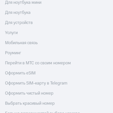
Мой
Для ноутбука мини
МТС
Детям
и родителям
Для ноутбука
Все
приложения
Здоровье
Для устройств
и фитнес
Инвестиции
Услуги
Приложения
Получайте
от МТС
Мобильная связь
доход
онлайн
Акции
Роуминг
Страхование
Приложения
Перейти в МТС со своим номером
Покупка
КИОН
полисов
Оформить eSIM
онлайн
КИОН
Скидка 30%
Музыка
на связь
Оформить SIM-карту в Telegram
КИОН
С картой
Оформить чистый номер
Строки
МТС
Деньги
Выбрать красивый номер
Live
МТС
Накопления