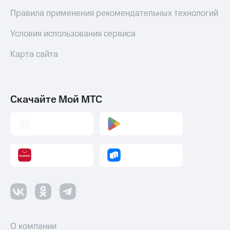
интернета
Правила применения рекомендательных технологий
и
ТВ
Условия использования сервиса
Переводы
Карта сайта
с
телефона
на карту
МТС Pay
Скачайте Мой МТС
Оплата
по QR-
коду
за границей
тернет-магазин
Смартфоны
Наушники
и
колонки
О компании