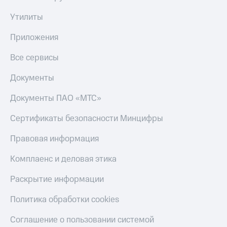
МТС
товаров
Накопления
Утилиты
Скидки
Откладывайте
до 40%
Приложения
деньги
на смартфоны
и получайте
Все сервисы
доход 15%
при
Платежи
покупке
Документы
и
со связью
переводы
МТС
Документы ПАО «МТС»
Пополнить
Сертификаты безопасности Минцифры
номер
МТС
Правовая информация
Настройки
Комплаенс и деловая этика
автоплатежа
Пополнить
Раскрытие информации
номер
другого
Политика обработки cookies
оператора
Соглашение о пользовании системой
Оплата