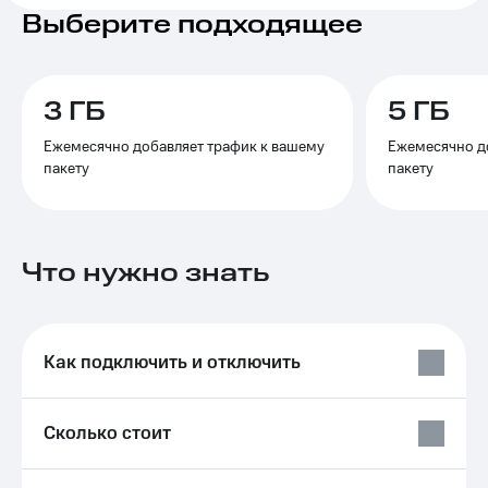
на связь
Выберите подходящее
Роуминг
Тарифы
RED,
Семейная
РИИЛ
3 ГБ
5 ГБ
группа
и МТС
Супер
Ежемесячно добавляет трафик к вашему
Ежемесячно д
Заказать
дешевле
пакету
пакету
SIM-
при
карту
оплате
с карты
Оформить
МТС
eSIM
Что нужно знать
Деньги
SIM-
Выберите
карта
и подключите
для
ТВ
Как подключить и отключить
иностранцев
с выгодным
тарифом
Оформить
чистый
Сколько стоит
Тарифы
номер
Интернет,