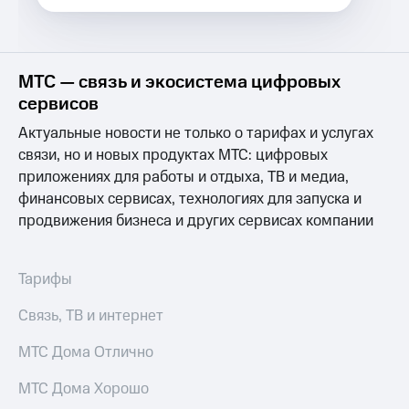
МТС
Услуги
Premium
Акции
Подписка
на гигабайты
МТС — связь и экосистема цифровых
Домашний
интернета,
интернет
сервисов
фильмы,
музыка
Актуальные новости не только о тарифах и услугах
Домашнее
и многое
ТВ
связи, но и новых продуктах МТС: цифровых
другое
Семейная
приложениях для работы и отдыха, ТВ и медиа,
Перейти
группа
финансовых сервисах, технологиях для запуска и
в МТС
со своим
продвижения бизнеса и других сервисах компании
Скидка
номером
на тарифы,
общие
Поддержка
подписки
Тарифы
и услуги,
висы и подписки
доступ
Связь, ТВ и интернет
МТС
к геолокации
Premium
Сертификаты
МТС Дома Отлично
безопасности
Подписка
МТС Дома Хорошо
на гигабайты
Всё