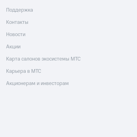
Умные
часы
Поддержка
и
трекеры
Контакты
Умный
Новости
дом
Акции
Планшеты
Карта салонов экосистемы МТС
Акции
и
Карьера в МТС
скидки
Акционерам и инвесторам
Все
товары