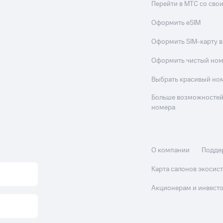
Перейти в МТС со св
Оформить eSIM
Оформить SIM-карту в
Оформить чистый но
Выбрать красивый но
Больше возможностей
номера
О компании
Подде
Карта салонов экоси
Акционерам и инвест