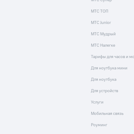
МТС Супер
МТС ТОП
МТС Junior
МТС Мудрый
МТС Налегке
Тарифы для часов и м
Для ноутбука мини
Для ноутбука
Для устройств
Услуги
Мобильная связь
Роуминг