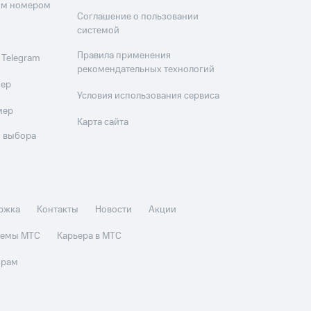
оим номером
Соглашение о пользовании
системой
Правила применения
 Telegram
рекомендательных технологий
мер
Условия использования сервиса
мер
Карта сайта
 выбора
ржка
Контакты
Новости
Акции
стемы МТС
Карьера в МТС
орам