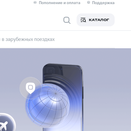
Пополнение и оплата
Поддержка
Скидка 30% на связь
Личные кабинеты
КАТАЛОГ
Мобильная связь
 в зарубежных поездках
IM-карта для иностранцев
M
Для дома
держка
Сервисы и подписки
фитнес
Приложения от МТС