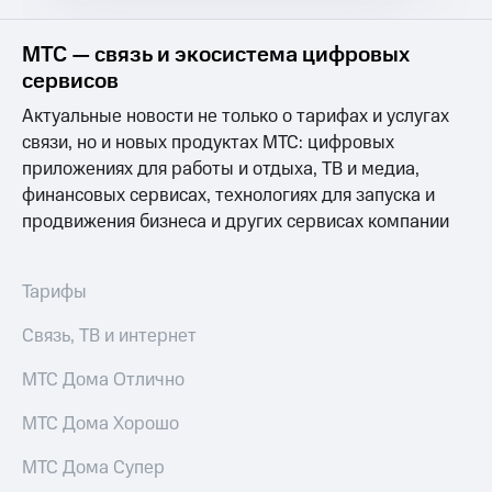
МТС
Услуги
Premium
МТС — связь и экосистема цифровых
Акции
Подписка
сервисов
на гигабайты
Домашний
интернета,
Актуальные новости не только о тарифах и услугах
интернет
фильмы,
связи, но и новых продуктах МТС: цифровых
музыка
Домашнее
и многое
приложениях для работы и отдыха, ТВ и медиа,
ТВ
другое
финансовых сервисах, технологиях для запуска и
Семейная
продвижения бизнеса и других сервисах компании
Перейти
группа
в МТС
со своим
Скидка
номером
Тарифы
на тарифы,
общие
Поддержка
подписки
Связь, ТВ и интернет
и услуги,
висы и подписки
доступ
МТС Дома Отлично
МТС
к геолокации
Premium
Сертификаты
МТС Дома Хорошо
безопасности
Подписка
МТС Дома Супер
на гигабайты
Всё