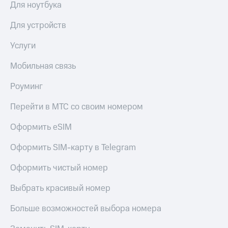
Мой
Для ноутбука
МТС
Детям
и родителям
Для устройств
Все
приложения
Здоровье
Услуги
и фитнес
Инвестиции
Мобильная связь
Приложения
Получайте
от МТС
Роуминг
доход
онлайн
Акции
Перейти в МТС со своим номером
Страхование
Приложения
Оформить eSIM
Покупка
КИОН
полисов
Оформить SIM-карту в Telegram
онлайн
КИОН
Скидка 30%
Музыка
на связь
Оформить чистый номер
КИОН
С картой
Выбрать красивый номер
Строки
МТС
Деньги
Больше возможностей выбора номера
Live
МТС
Накопления