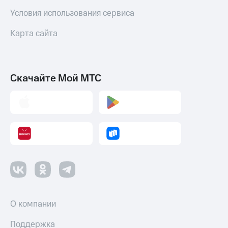
интернета
Условия использования сервиса
и
ТВ
Карта сайта
Переводы
с
телефона
на карту
Скачайте Мой МТС
МТС Pay
Оплата
по QR-
коду
за границей
тернет-магазин
Смартфоны
Наушники
и
О компании
колонки
Поддержка