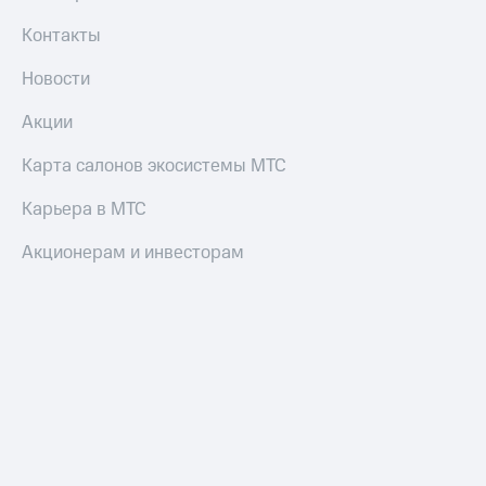
Умные
часы
Контакты
и
трекеры
Новости
Умный
Акции
дом
Карта салонов экосистемы МТС
Планшеты
Карьера в МТС
Акции
и
Акционерам и инвесторам
скидки
Все
товары