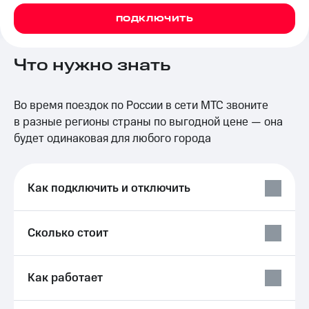
на связь
ПОДКЛЮЧИТЬ
Роуминг
Тарифы
RED,
Что нужно знать
Семейная
РИИЛ
группа
и МТС
Супер
Заказать
дешевле
Во время поездок по России в сети МТС звоните
SIM-
при
в разные регионы страны по выгодной цене — она
карту
оплате
будет одинаковая для любого города
с карты
Оформить
МТС
eSIM
Деньги
Как подключить и отключить
SIM-
Выберите
карта
и подключите
для
ТВ
Сколько стоит
иностранцев
с выгодным
тарифом
Оформить
чистый
Тарифы
Как работает
номер
Интернет,