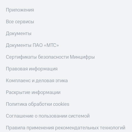
МТС
товаров
Накопления
Приложения
Скидки
Откладывайте
до 40%
Все сервисы
деньги
на смартфоны
и получайте
Документы
доход 15%
при
Платежи
покупке
Документы ПАО «МТС»
и
со связью
переводы
МТС
Сертификаты безопасности Минцифры
Пополнить
Правовая информация
номер
МТС
Комплаенс и деловая этика
Настройки
Раскрытие информации
автоплатежа
Пополнить
Политика обработки cookies
номер
другого
Соглашение о пользовании системой
оператора
Правила применения рекомендательных технологий
Оплата