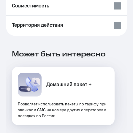
Выбрать
ТВ и телефон
Совместимость
красивый
для дома
номер
Услуги
Заменить
Территория действия
SIM-
Личный
карту
кабинет
интернета
Перейти
и
на
Может быть интересно
ТВ
eSIM
Скачать
приложение
Для дома
Мой
Выберите
МТС
и подключите
Акции
Домашний пакет +
ТВ
с выгодным
тарифом
Видеонаблюдение
для дома
Позволяет использовать пакеты по тарифу при
Тарифы
звонках и СМС на номера других операторов в
Интернет,
149 ₽/
поездках по России
ТВ и телефон
мес
для дома