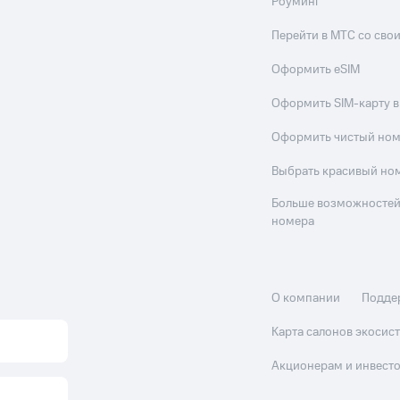
Роуминг
Перейти в МТС со св
Оформить eSIM
Оформить SIM-карту в
Оформить чистый но
Выбрать красивый но
Больше возможностей
номера
О компании
Подде
Карта салонов экоси
Акционерам и инвест