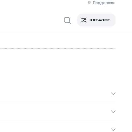
Поддержка
О МТС
я информация
Контакты
КАТАЛОГ
Медиа-центр
кты
Новости в регионе
Инвесторам и акционерам
ция акционерам
Документы
роль и аудит
Рынок акций
й
Описание
р
Реквизиты
Контакты
Устойчивое развитие
Комплаенс и деловая этика
На главную