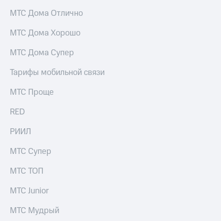
Раскрытие
информации
МТС Дома Отлично
Информация
акционерам
МТС Дома Хорошо
Документы
ПАО
МТС Дома Супер
"МТС"
Собрания
Тарифы мобильной связи
акционеров
Личный
МТС Проще
кабинет
акционера
RED
Акционерный
капитал
РИИЛ
Контроль
и
МТС Супер
аудит
Рынок
МТС ТОП
акций
Описание
МТС Junior
Программа
приобретения
МТС Мудрый
Порядок