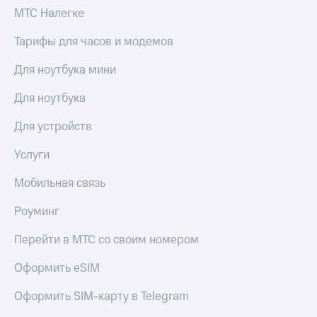
выкупа
МТС Налегке
акций
Дивиденды
Тарифы для часов и модемов
Рынок
облигаций
Для ноутбука мини
Описание
Для ноутбука
Еврооблигации-2023
Уведомление
Для устройств
о
погашении
Услуги
именных
облигаций
Мобильная связь
Другое
Регистратор
Роуминг
Реквизиты
Контакты
Перейти в МТС со своим номером
йчивое развитие
и деловая этика
Оформить eSIM
На главную
Оформить SIM-карту в Telegram