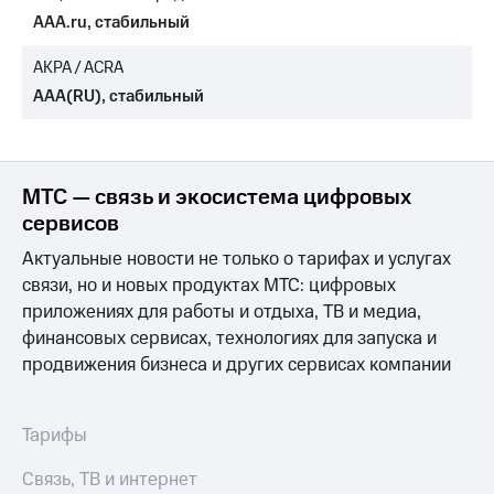
AAA.ru, стабильный
МТС
о технологиях
АКРА / ACRA
AAA(RU), стабильный
Достижения
Интервью
Финансовая
МТС — связь и экосистема цифровых
отчетность
сервисов
Контакты
Актуальные новости не только о тарифах и услугах
связи, но и новых продуктах МТС: цифровых
Новости
в
приложениях для работы и отдыха, ТВ и медиа,
регионе
финансовых сервисах, технологиях для запуска и
продвижения бизнеса и других сервисах компании
м и акционерам
Корпоративное
управление
Тарифы
Корпоративный
секретарь
Связь, ТВ и интернет