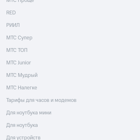
МТС Проще
выкупа
акций
RED
Дивиденды
Рынок
РИИЛ
облигаций
МТС Супер
Описание
Еврооблигации-2023
МТС ТОП
Уведомление
о
МТС Junior
погашении
именных
МТС Мудрый
облигаций
Другое
МТС Налегке
Регистратор
Реквизиты
Тарифы для часов и модемов
Контакты
йчивое развитие
Для ноутбука мини
и деловая этика
На главную
Для ноутбука
Для устройств