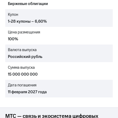
Биржевые облигации
МТС
о технологиях
Купон
1-28 купоны – 6,60%
Достижения
Цена размещения
Интервью
100%
Финансовая
отчетность
Валюта выпуска
Российский рубль
Контакты
Сумма выпуска
Новости
в
15 000 000 000
регионе
Дата погашения
м и акционерам
11 февраля 2027 года
Корпоративное
управление
Корпоративный
секретарь
МТС — связь и экосистема цифровых