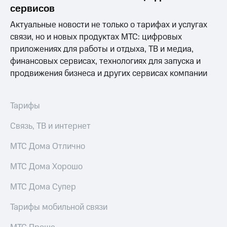
Раскрытие
сервисов
информации
Информация
Актуальные новости не только о тарифах и услугах
акционерам
связи, но и новых продуктах МТС: цифровых
Документы
приложениях для работы и отдыха, ТВ и медиа,
ПАО
"МТС"
финансовых сервисах, технологиях для запуска и
Собрания
продвижения бизнеса и других сервисах компании
акционеров
Личный
кабинет
Тарифы
акционера
Акционерный
Связь, ТВ и интернет
капитал
Контроль
МТС Дома Отлично
и
аудит
Рынок
МТС Дома Хорошо
акций
МТС Дома Супер
Описание
Программа
Тарифы мобильной связи
приобретения
Порядок