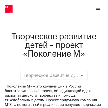
О
сторам и акционерам
Комплаенс и деловая этика
Устойчивое развитие
Медиа-центр
О МТС
О МТС
На главную
компании
О
компании
Стратегия
Стратегия
Карьера
Творческое развитие
в МТС
Карьера
в МТС
детей - проект
Пресс-
релизы
История
«Поколение М»
компании
МТС
о технологиях
Руководство
региона
Правовая
Творческое развитие детей - проект «Поколение М»
информация
«Поколение М» – это крупнейший в России
Контакты
благотворительный проект, объединяющий идею
развития детского творчества и помощь
Медиа-центр
тяжелобольным детям. Проект придумала компания
Пресс-
МТС, а помогают ей в реализации ведущие творческие
релизы