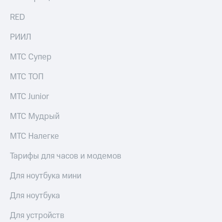
выкупа
акций
RED
Дивиденды
Рынок
РИИЛ
облигаций
МТС Супер
Описание
Еврооблигации-2023
МТС ТОП
Уведомление
о
МТС Junior
погашении
именных
МТС Мудрый
облигаций
Другое
МТС Налегке
Регистратор
Тарифы для часов и модемов
Реквизиты
Контакты
Для ноутбука мини
йчивое развитие
и деловая этика
Для ноутбука
На главную
Для устройств