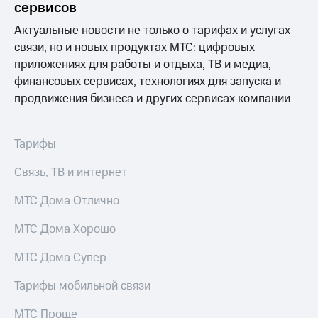
Раскрытие
сервисов
информации
Актуальные новости не только о тарифах и услугах
Информация
акционерам
связи, но и новых продуктах МТС: цифровых
Документы
приложениях для работы и отдыха, ТВ и медиа,
ПАО
финансовых сервисах, технологиях для запуска и
"МТС"
Собрания
продвижения бизнеса и других сервисах компании
акционеров
Личный
кабинет
Тарифы
акционера
Акционерный
Связь, ТВ и интернет
капитал
Контроль
МТС Дома Отлично
и
аудит
МТС Дома Хорошо
Рынок
акций
МТС Дома Супер
Описание
Тарифы мобильной связи
Программа
приобретения
Порядок
МТС Проще