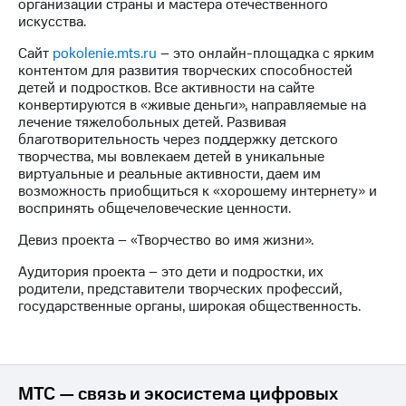
организации страны и мастера отечественного
искусства.
МТС
о технологиях
Сайт
pokolenie.mts.ru
– это онлайн-площадка с ярким
контентом для развития творческих способностей
Достижения
детей и подростков. Все активности на сайте
конвертируются в «живые деньги», направляемые на
Интервью
лечение тяжелобольных детей. Развивая
благотворительность через поддержку детского
Финансовая
творчества, мы вовлекаем детей в уникальные
отчетность
виртуальные и реальные активности, даем им
возможность приобщиться к «хорошему интернету» и
Контакты
воспринять общечеловеческие ценности.
Новости
Девиз проекта – «Творчество во имя жизни».
в
регионе
Аудитория проекта – это дети и подростки, их
родители, представители творческих профессий,
государственные органы, широкая общественность.
м и акционерам
Корпоративное
управление
Корпоративный
МТС — связь и экосистема цифровых
секретарь