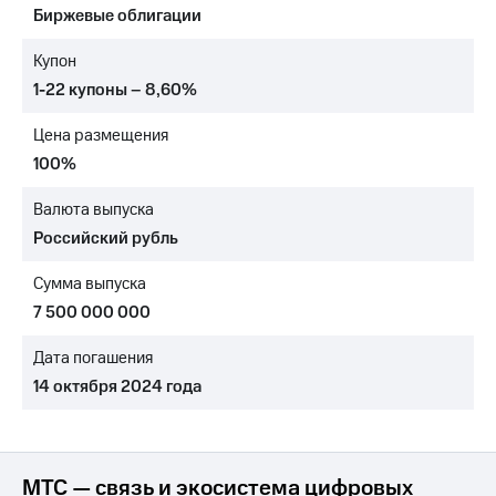
Биржевые облигации
МТС
о технологиях
Купон
1-22 купоны – 8,60%
Достижения
Цена размещения
Интервью
100%
Финансовая
отчетность
Валюта выпуска
Российский рубль
Контакты
Сумма выпуска
Новости
в
7 500 000 000
регионе
Дата погашения
м и акционерам
14 октября 2024 года
Корпоративное
управление
Корпоративный
секретарь
МТС — связь и экосистема цифровых