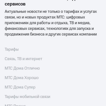
Раскрытие
сервисов
информации
Информация
Актуальные новости не только о тарифах и услугах
акционерам
связи, но и новых продуктах МТС: цифровых
Документы
приложениях для работы и отдыха, ТВ и медиа,
ПАО
"МТС"
финансовых сервисах, технологиях для запуска и
Собрания
продвижения бизнеса и других сервисах компании
акционеров
Личный
кабинет
Тарифы
акционера
Акционерный
Связь, ТВ и интернет
капитал
Контроль
МТС Дома Отлично
и
аудит
Рынок
МТС Дома Хорошо
акций
МТС Дома Супер
Описание
Программа
Тарифы мобильной связи
приобретения
Порядок