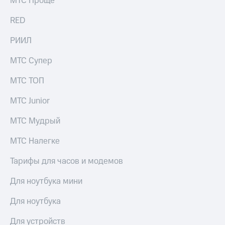
МТС Проще
выкупа
акций
RED
Дивиденды
Рынок
РИИЛ
облигаций
МТС Супер
Описание
Еврооблигации-2023
МТС ТОП
Уведомление
о
МТС Junior
погашении
именных
МТС Мудрый
облигаций
Другое
МТС Налегке
Регистратор
Реквизиты
Тарифы для часов и модемов
Контакты
йчивое развитие
Для ноутбука мини
и деловая этика
На главную
Для ноутбука
Для устройств