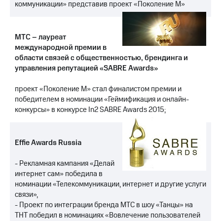
коммуникации» представив проект «Поколение М»
МТС
о технологиях
МТС – лауреат
Достижения
международной премии в
области связей с общественностью, брендинга и
Интервью
управления репутацией «SABRE Awards»
Финансовая
проект «Поколение М» стал финалистом премии и
отчетность
победителем в номинации «Геймификация и онлайн-
конкурсы» в конкурсе In2 SABRE Awards 2015;
Контакты
Новости
в
Effie Awards Russia
регионе
- Рекламная кампания «Делай
м и акционерам
интернет сам» победила в
Корпоративное
номинации «Телекоммуникации, интернет и другие услуги
управление
связи»,
Корпоративный
- Проект по интеграции бренда МТС в шоу «Танцы» на
секретарь
ТНТ победил в номинациях «Вовлечение пользователей