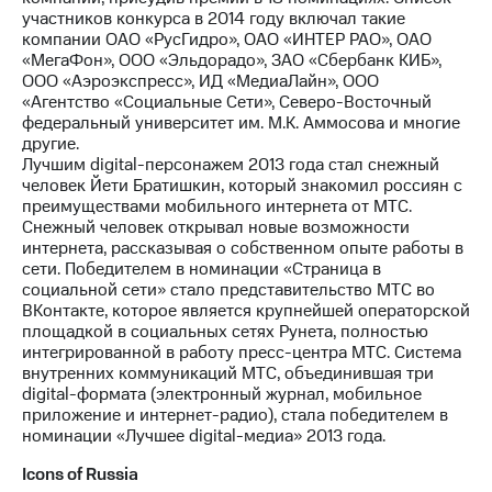
участников конкурса в 2014 году включал такие
компании ОАО «РусГидро», ОАО «ИНТЕР РАО», ОАО
«МегаФон», ООО «Эльдорадо», ЗАО «Сбербанк КИБ»,
ООО «Аэроэкспресс», ИД «МедиаЛайн», ООО
«Агентство «Социальные Сети», Северо-Восточный
федеральный университет им. М.К. Аммосова и многие
другие.
Лучшим digital-персонажем 2013 года стал снежный
человек Йети Братишкин, который знакомил россиян с
преимуществами мобильного интернета от МТС.
Снежный человек открывал новые возможности
интернета, рассказывая о собственном опыте работы в
сети. Победителем в номинации «Страница в
социальной сети» стало представительство МТС во
ВКонтакте, которое является крупнейшей операторской
площадкой в социальных сетях Рунета, полностью
интегрированной в работу пресс-центра МТС. Система
внутренних коммуникаций МТС, объединившая три
digital-формата (электронный журнал, мобильное
приложение и интернет-радио), стала победителем в
номинации «Лучшее digital-медиа» 2013 года.
Icons of Russia