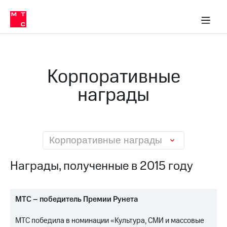
О
сторам и акционерам
Комплаенс и деловая этика
Устойчивое развитие
Медиа-центр
О МТС
О МТС
На главную
компании
О
компании
Стратегия
Стратегия
Карьера
Корпоративные
в МТС
Карьера
в МТС
награды
Пресс-
релизы
История
компании
МТС
о технологиях
Руководство
региона
Корпоративные награды
Правовая
Награды, полученные в 2015 году
информация
Контакты
МТС – победитель Премии Рунета
Медиа-центр
Пресс-
МТС победила в номинации «Культура, СМИ и массовые
релизы