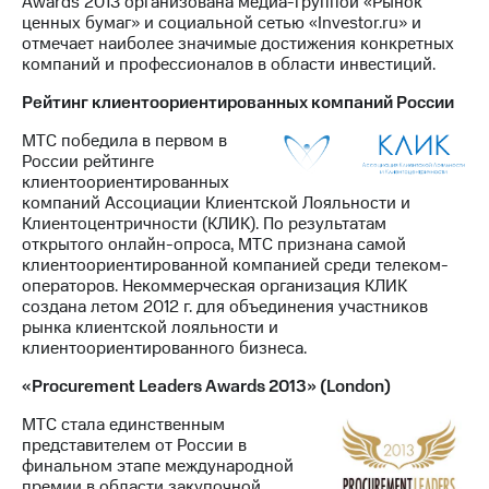
Awards 2013 организована медиа-группой «Рынок
ценных бумаг» и социальной сетью «Investor.ru» и
отмечает наиболее значимые достижения конкретных
компаний и профессионалов в области инвестиций.
Рейтинг клиентоориентированных компаний России
МТС победила в первом в
России рейтинге
клиентоориентированных
компаний Ассоциации Клиентской Лояльности и
Клиентоцентричности (КЛИК). По результатам
открытого онлайн-опроса, МТС признана самой
клиентоориентированной компанией среди телеком-
операторов. Некоммерческая организация КЛИК
создана летом 2012 г. для объединения участников
рынка клиентской лояльности и
клиентоориентированного бизнеса.
«Procurement Leaders Awards 2013» (London)
МТС стала единственным
представителем от России в
финальном этапе международной
премии в области закупочной