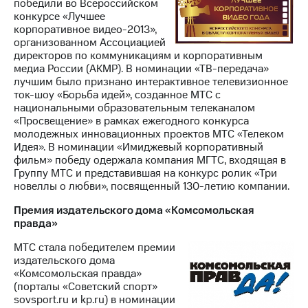
победили во Всероссийском
конкурсе «Лучшее
корпоративное видео-2013»,
организованном Ассоциацией
директоров по коммуникациям и корпоративным
медиа России (АКМР). В номинации «ТВ-передача»
лучшим было признано интерактивное телевизионное
ток-шоу «Борьба идей», созданное МТС с
национальными образовательным телеканалом
«Просвещение» в рамках ежегодного конкурса
молодежных инновационных проектов МТС «Телеком
Идея». В номинации «Имиджевый корпоративный
фильм» победу одержала компания МГТС, входящая в
Группу МТС и представившая на конкурс ролик «Три
новеллы о любви», посвященный 130-летию компании.
Премия издательского дома «Комсомольская
правда»
МТС стала победителем премии
издательского дома
«Комсомольская правда»
(порталы «Советский спорт»
sovsport.ru и kp.ru) в номинации