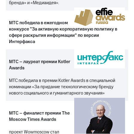
Раскрытие
бренда» и «Медиаидея».
информации
Информация
акционерам
МТС победила в ежегодном
Документы
конкурсе "За активную корпоративную политику в
ПАО
"МТС"
сфере раскрытия информации" по версии
Собрания
Интерфакса
акционеров
Личный
кабинет
МТС – лауреат премии Kotler
акционера
Awards
Акционерный
капитал
МТС победила в премии Kotler Awards в специальной
Контроль
и
номинации «За придание технологическому бренду
аудит
нового социального и гуманитарного звучания»
Рынок
акций
МТС – финалист премии The
Описание
Moscow Times Awards
Программа
приобретения
Порядок
проект Wowmoscow стал