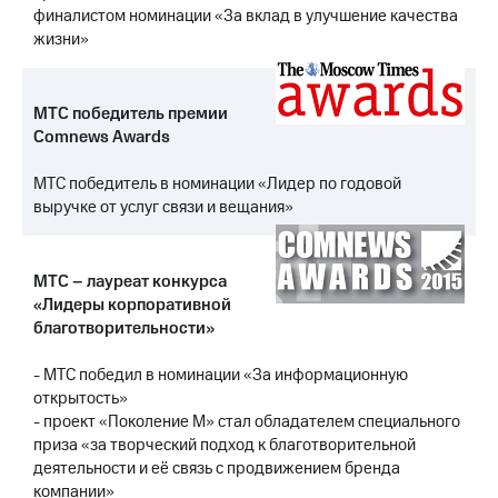
выкупа
финалистом номинации «За вклад в улучшение качества
акций
жизни»
Дивиденды
Рынок
облигаций
МТС победитель премии
Comnews Awards
Описание
Еврооблигации-2023
Уведомление
МТС победитель в номинации «Лидер по годовой
о
выручке от услуг связи и вещания»
погашении
именных
облигаций
МТС – лауреат конкурса
Другое
«Лидеры корпоративной
благотворительности»
Регистратор
Реквизиты
Контакты
- МТС победил в номинации «За информационную
йчивое развитие
открытость»
и деловая этика
- проект «Поколение М» стал обладателем специального
На главную
приза «за творческий подход к благотворительной
деятельности и её связь с продвижением бренда
компании»