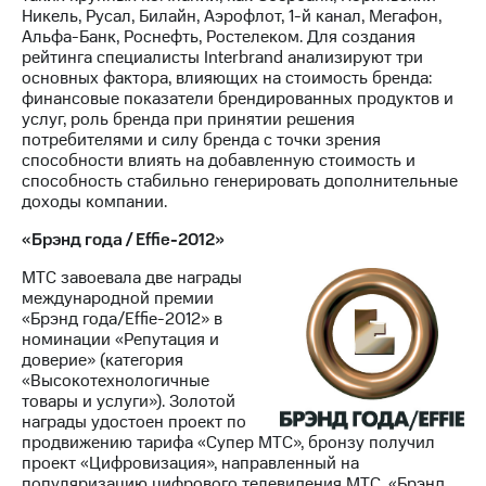
Никель, Русал, Билайн, Аэрофлот, 1-й канал, Мегафон,
Альфа-Банк, Роснефть, Ростелеком. Для создания
рейтинга специалисты Interbrand анализируют три
основных фактора, влияющих на стоимость бренда:
финансовые показатели брендированных продуктов и
услуг, роль бренда при принятии решения
потребителями и силу бренда с точки зрения
способности влиять на добавленную стоимость и
способность стабильно генерировать дополнительные
доходы компании.
«Брэнд года / Effie-2012»
МТС завоевала две награды
международной премии
«Брэнд года/Effie-2012» в
номинации «Репутация и
доверие» (категория
«Высокотехнологичные
товары и услуги»). Золотой
награды удостоен проект по
продвижению тарифа «Супер МТС», бронзу получил
проект «Цифровизация», направленный на
популяризацию цифрового телевидения МТС. «Брэнд